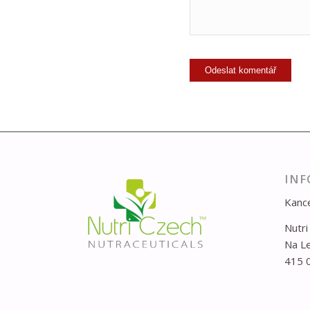
INF
Kance
Nutri
Na L
415 0